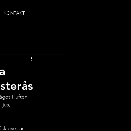
KONTAKT
a
ästerås
got i luften 
ljus, 
åsklovet är 