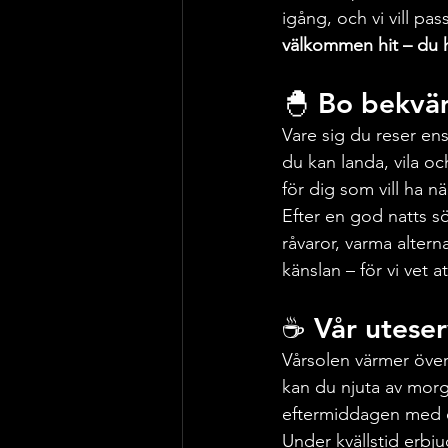
igång, och vi vill pa
välkommen hit – du h
🐣 Bo bekväm
Vare sig du reser en
du kan landa, vila oc
för dig som vill ha 
Efter en god natts s
råvaror, varma altern
känslan – för vi vet 
☕ Vår utese
Vårsolen värmer över
kan du njuta av morgo
eftermiddagen med ett
Under kvällstid erbju