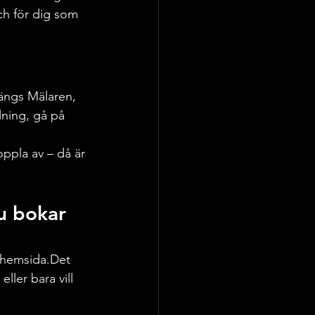
ch för dig som 
längs Mälaren, 
ning, gå på 
oppla av – då är 
u bokar 
r hemsida.Det 
ller bara vill 