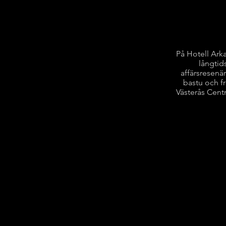
På Hotell Ark
långtid
affärsresenä
bastu och fr
Västerås Centr