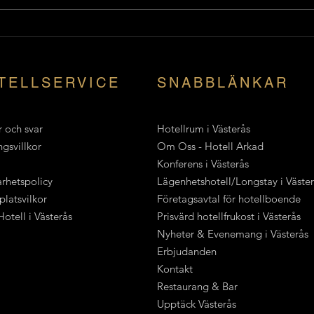
🎄 Julrabatt på hotell i
5 sak
Västerås – 20% på alla rum
höst
under julen! 🎁
TELLSERVICE
SNABBLÄNKAR
 och svar
Hotellrum i Västerås
gsvillkor
Om Oss - Hotell Arkad
Konferens i Västerås
rhetspolicy
Lägenhetshotell/Longstay i Väste
latsvilkor
Företagsavtal för hotellboende
otell i Västerås
Prisvärd hotellfrukost i Västerås
Nyheter & Evenemang i Västerås
Erbjudanden
Kontakt
Restaurang & Bar
Upptäck Västerås