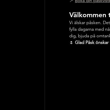
📍 
Boka din påskvist
Välkommen ti
Vi älskar påsken. Det
fylla dagarna med nå
dig, bjuda på omtank
🌷 
Glad Påsk önskar 