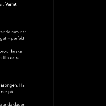
r: 
Varmt 
nredda rum där 
get – perfekt 
bröd, färska 
lilla extra 
 säsongen
. Här 
 ner på 
avrunda dagen i 