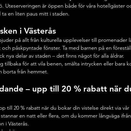
jö. Uteserveringen är öppen både för våra hotellgäster o
l ta en liten paus mitt i staden.
ken i Västerås
bjuder på allt från kulturella upplevelser till promenader 
och påskpyntade fönster. Ta med barnen på en föreställ
 nya delar av staden – det finns något för alla åldrar.
g tillbaka för att vila benen, smälta intrycken eller bara k
m borta från hemmet.
dande – upp till 20 % rabatt när d
pp till 20 % rabatt när du bokar din vistelse direkt via vå
stannar en natt eller flera, om du kommer långväga ifrån e
n i Västerås.