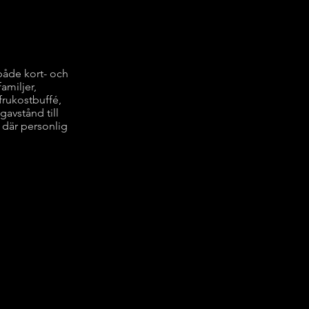
både kort- och
amiljer,
frukostbuffé,
gavstånd till
l där personlig