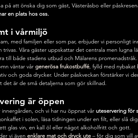
ssa på att önska dig som gäst, Västeråsbo eller påskresenä
ar en plats hos oss.
t i vårmiljö
sam, med familjen eller som par, erbjuder vi personligt i
h trivas. Våra gäster uppskattar det centrala men lugna lä
nära till både stadens utbud och Mälarens promenadstråk.
ömn väntar vår 
generösa frukostbuffé
, fylld med nybakat 
ativ och goda drycker. Under påskveckan förstärker vi den 
att det är de små detaljerna som gör skillnad.
rvering är öppen
 innergården, och vi har nu öppnat vår 
uteservering för
nkaffet i solen, läsa tidningen under en filt, eller slå dig
 glas vin, en kall öl eller något alkoholfritt och gott.
der vi även 
enklare mat och dryck ute
 – för dig som vill 