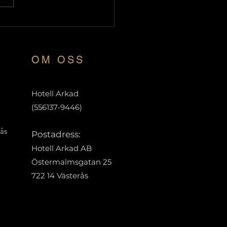
er att göra i Västerås i
 🍂
OM OSS
Hotell Arkad
(556137-9446)
rås
Postadress:
Hotell Arkad AB
Östermalmsgatan 25
722 14 Västerås