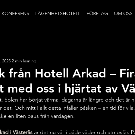
KONFERENS
LÄGENHETSHOTELL
FÖRETAG
OM OSS
. 2025
2 min läsning
k från Hotell Arkad – Fir
t med oss i hjärtat av V
gt. Solen har börjat värma, dagarna är längre och det är nå
et. Och mitt i allt detta infaller påsken – en tid för vila, 
e en liten paus från vardagen.
kad i Västerås
 är det nu vår i både väder och atmosfär. P