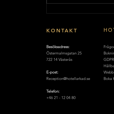
Summer Meet Västerås
2026 – Sveriges största
bilfest är tillbaka
HO
KONTAKT
Besöksadress:
Frågor
Östermalmsgatan 25
Boknin
722 14 Västerås
GDPR
Hållba
E-post:
Webbp
Reception@hotellarkad.se
Boka H
Telefon:
+46 21 - 12 04 80