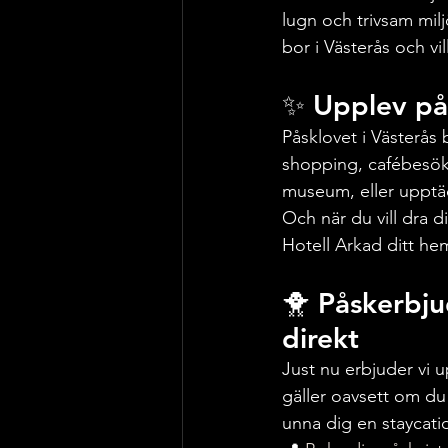
lugn och trivsam mil
bor i Västerås och vil
✨ Upplev pås
Påsklovet i Västerås 
shopping, cafébesök 
museum, eller upptäck
Och när du vill dra di
Hotell Arkad ditt he
🐥 Påskerbju
direkt
Just nu erbjuder vi u
gäller oavsett om du 
unna dig en staycatio