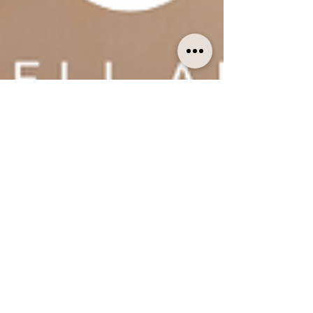
1 dec. 2024
1 min läsning
🎄✨ Första advent på Hotell
Arkad! ✨🎄
Idag tänder vi det första ljuset och välkomnar
julens mysigaste tid. På Hotell Arkad har vi
dekorerat för att sprida julstämning, och vi...